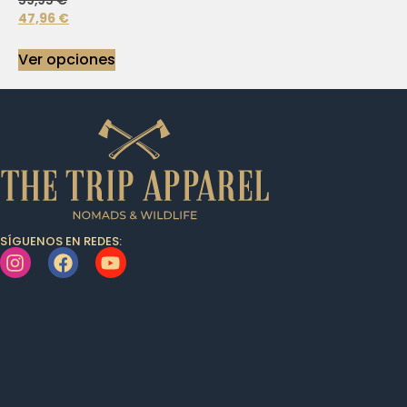
59,95
€
47,96
€
Ver opciones
SÍGUENOS EN REDES: