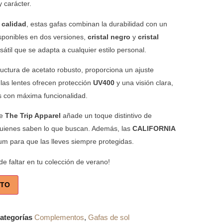
 carácter.
 calidad
, estas gafas combinan la durabilidad con un
sponibles en dos versiones,
cristal negro
y
cristal
sátil que se adapta a cualquier estilo personal.
ructura de acetato robusto, proporciona un ajuste
las lentes ofrecen protección
UV400
y una visión clara,
s con máxima funcionalidad.
de
The Trip Apparel
añade un toque distintivo de
 quienes saben lo que buscan. Además, las
CALIFORNIA
um para que las lleves siempre protegidas.
e faltar en tu colección de verano!
ITO
ategorías
Complementos
,
Gafas de sol