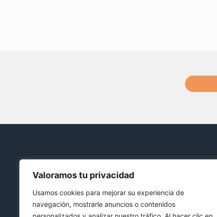
Valoramos tu privacidad
SÍGUENOS EN REDES:
Usamos cookies para mejorar su experiencia de
navegación, mostrarle anuncios o contenidos
personalizados y analizar nuestro tráfico. Al hacer clic en