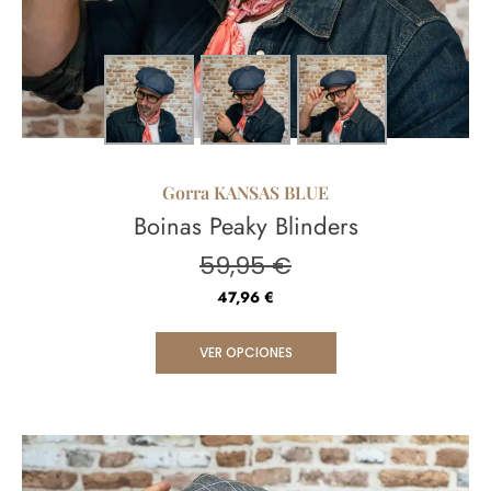
Gorra KANSAS BLUE
Boinas Peaky Blinders
59,95
€
47,96
€
VER OPCIONES