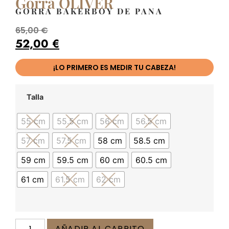
Gorra OLIVER
GORRA BAKERBOY DE PANA
65,00
€
52,00
€
¡LO PRIMERO ES MEDIR TU CABEZA!
Talla
55 cm
55.5 cm
56 cm
56.5 cm
57 cm
57.5 cm
58 cm
58.5 cm
59 cm
59.5 cm
60 cm
60.5 cm
61 cm
61.5 cm
62 cm
AÑADIR AL CARRITO