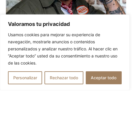
Valoramos tu privacidad
Usamos cookies para mejorar su experiencia de
navegación, mostrarle anuncios o contenidos
personalizados y analizar nuestro tráfico. Al hacer clic en
Gorra BIRMINGHAN Beige
“Aceptar todo” usted da su consentimiento a nuestro uso
Boinas Peaky Blinders
de las cookies.
64,95
€
Personalizar
Rechazar todo
Aceptar todo
51,96
€
VER OPCIONES