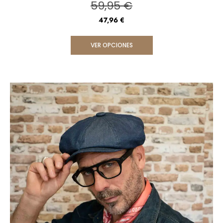
59,95
€
47,96
€
VER OPCIONES