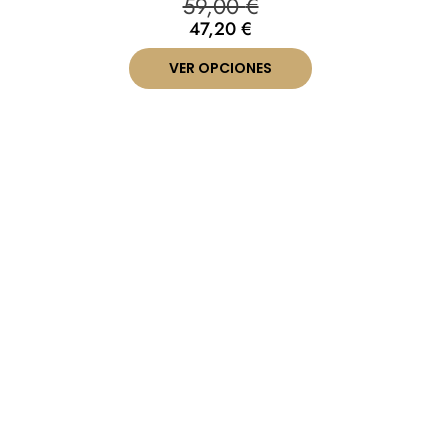
59,00
€
47,20
€
VER OPCIONES