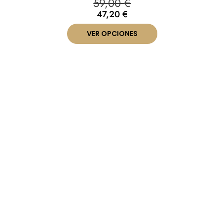
59,00
€
47,20
€
VER OPCIONES