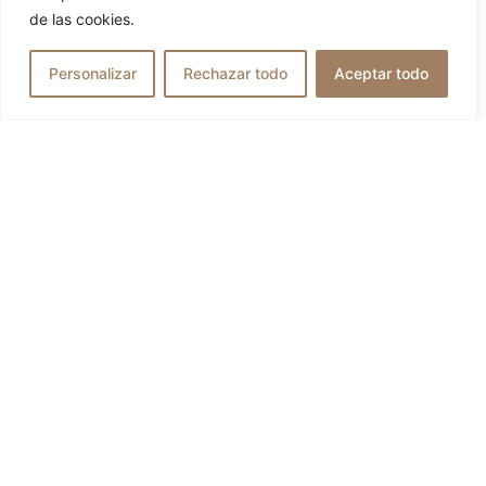
Boinas Peaky Blinders
de las cookies.
64,95
€
Personalizar
Rechazar todo
Aceptar todo
51,96
€
VER OPCIONES
SÍGUENOS EN REDES: