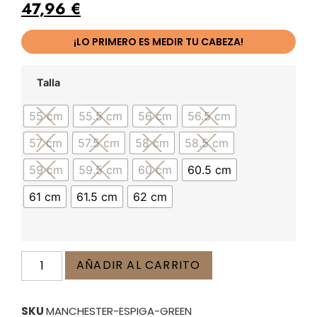
47,96
€
¡LO PRIMERO ES MEDIR TU CABEZA!
Talla
55 cm
55.5 cm
56 cm
56.5 cm
57 cm
57.5 cm
58 cm
58.5 cm
59 cm
59.5 cm
60 cm
60.5 cm
61 cm
61.5 cm
62 cm
AÑADIR AL CARRITO
SKU
MANCHESTER-ESPIGA-GREEN