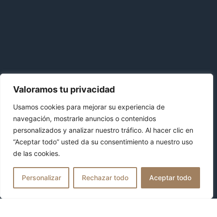
Valoramos tu privacidad
Usamos cookies para mejorar su experiencia de
navegación, mostrarle anuncios o contenidos
The Trip Apparel representa la unión entre artesanía,
personalizados y analizar nuestro tráfico. Al hacer clic en
estilo y legado.
“Aceptar todo” usted da su consentimiento a nuestro uso
de las cookies.
Una marca española que convierte cada sombrero y
boina en un símbolo de elegancia atemporal, hecho a
Personalizar
Rechazar todo
Aceptar todo
mano con pasión y precisión.
NOSOTROS
CONTACTO
IR AL
FAQS