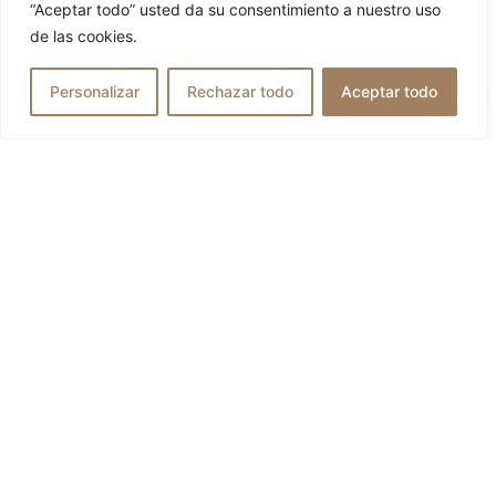
Gorra BIRMINGHAN Beige
“Aceptar todo” usted da su consentimiento a nuestro uso
Boinas Peaky Blinders
de las cookies.
64,95
€
Personalizar
Rechazar todo
Aceptar todo
51,96
€
VER OPCIONES
SÍGUENOS EN REDES: