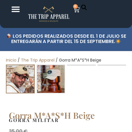
0
LOS PEDIDOS REALIZADOS DESDE EL 1 DE JULIO SE
ENTREGARÁN A PARTIR DEL 15 DE SEPTIEMBRE.
Inicio
/
The Trip Apparel
/ Gorra M*A*S*H Beige
Gorra M*A*S*H Beige
GORRA MILITAR
35,00
€