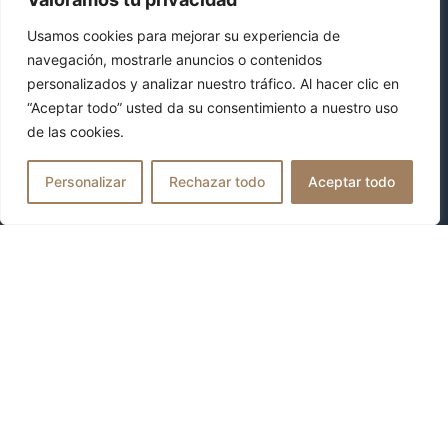
Usamos cookies para mejorar su experiencia de
navegación, mostrarle anuncios o contenidos
personalizados y analizar nuestro tráfico. Al hacer clic en
“Aceptar todo” usted da su consentimiento a nuestro uso
de las cookies.
Personalizar
Rechazar todo
Aceptar todo
The Trip Apparel representa la unión entre artesanía,
estilo y legado.
Una marca española que convierte cada sombrero y
boina en un símbolo de elegancia atemporal, hecho a
mano con pasión y precisión.
NOSOTROS
CONTACTO
IR AL
FAQS
BLOG